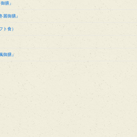
月御膳』
冬麗御膳』
フト食）
楓御膳』