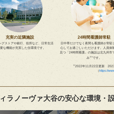
充実の近隣施設
24時間看護師常駐
ングストアや銀行、役所など、日常生活
日中帯だけでなく夜間も看護師が常駐
要な機能が充実した住環境です。
心してお過ごしいただけます。人員体制
且つ「24時間看護」の施設は北九州市
※
み
”です。
※
2022年11月22日更新 
（
https://ww
ィラノーヴァ大谷の安心な環境・