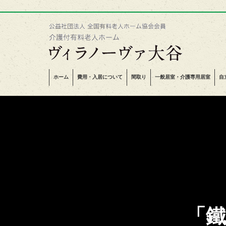
ホーム
費用・入居について
間取り
一般居室・介護専用居室
自
「