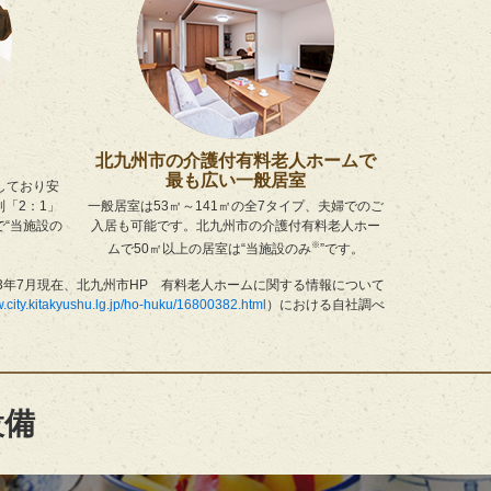
北九州市の介護付有料老人ホームで
最も広い一般居室
しており安
「2：1」
一般居室は53㎡～141㎡の全7タイプ、夫婦でのご
で“当施設の
入居も可能です。北九州市の介護付有料老人ホー
※
ムで50㎡以上の居室は“当施設のみ
”です。
2023年7月現在、北九州市HP 有料老人ホームに関する情報について
w.city.kitakyushu.lg.jp/ho-huku/16800382.html
）における自社調べ
設備