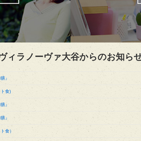
ヴィラノーヴァ大谷からのお知ら
御膳』
ト食)
御膳』
御膳』
フト食）