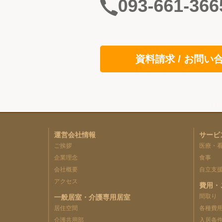
093-661-366
資料請求 / お問い
運営会社情報
サービ
ご挨拶
医療・
企業理念
食事
会社概要
自立支
アクセス
費用・
間取り
一般居室・介護専用居室
居住空間
各種費
介護共用部
入居条