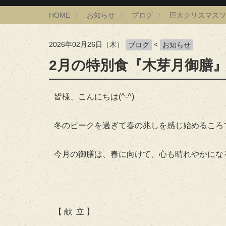
HOME
お知らせ
ブログ
巨大クリスマスツ
2026年02月26日（木）
<
ブログ
お知らせ
2月の特別食『木芽月御膳
皆様、こんにちは(^-^)
冬のピークを過ぎて春の兆しを感じ始めるころ
今月の御膳は、春に向けて、心も晴れやかにな
【 献 立 】