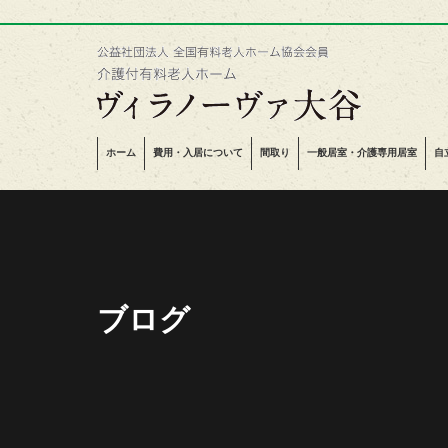
ホーム
費用・入居について
間取り
一般居室・介護専用居室
自
ブログ