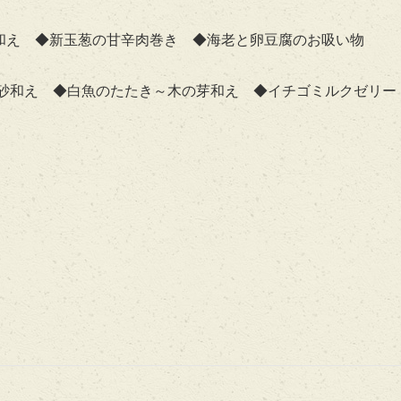
翁和え ◆新玉葱の甘辛肉巻き ◆海老と卵豆腐のお吸い物
砂和え ◆白魚のたたき～木の芽和え ◆イチゴミルクゼリー