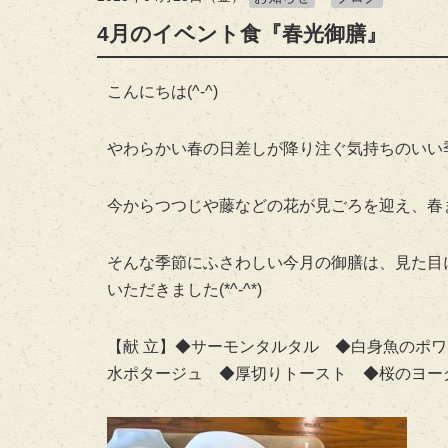
4月のイベント食『春光御膳』
こんにちは(^-^)
やわらかい春の日差しが降り注ぐ気持ちのいい
今からつつじや藤などの花が見ごろを迎え、春
そんな季節にふさわしい今月の御膳は、見た目
いただきました(*^-^*)
【献 立】◆サーモンタルタル ◆白身魚のポ
水ポタージュ ◆厚切りトースト ◆桜のヨー