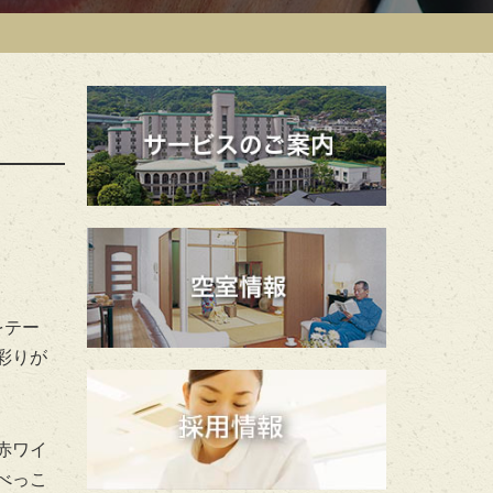
をテー
彩りが
赤ワイ
べっこ