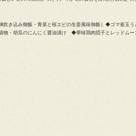
塩麹炊き込み御飯・青菜と桜エビの生姜風味御飯）◆ゴマ釜玉
漬物・胡瓜のにんにく醤油漬け ◆華味鶏肉団子とレッドムー