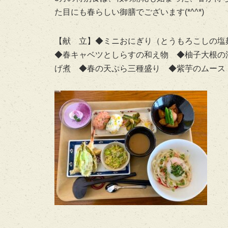
た目にも春らしい御膳でございます(*^^*)
【献 立】◆ミニおにぎり（とうもろこしの
◆春キャベツとしらすの和え物 ◆柚子大根の
げ煮 ◆春の天ぷら三種盛り ◆紫芋のムース