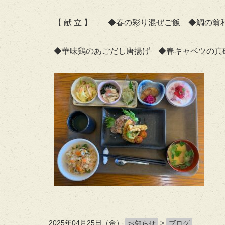
【 献 立 】 ◆春の彩り混ぜご飯 ◆鯛の
◆華味鶏のあごだし唐揚げ ◆春キャベツの真
2025年04月25日（金）
>
お知らせ
ブログ