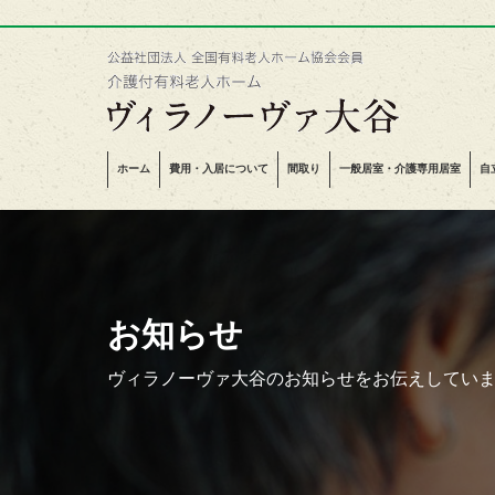
ホーム
費用・入居について
間取り
一般居室・介護専用居室
自
お知らせ
ヴィラノーヴァ大谷のお知らせをお伝えしてい