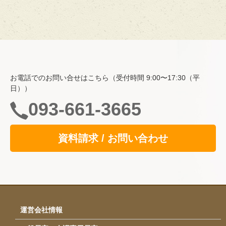
ホーム
費用・入居について
お電話でのお問い合せはこちら（受付時間 9:00〜17:30（平
空室情報
日））
一般居室・介護専用居室
093-661-3665
自立支援の取り組み
資料請求 / お問い合わせ
共用スペース
食事
サービス
イベント・行事
運営会社情報
採用情報