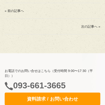
« 前の記事へ
次の記事へ »
ホーム
費用・入居について
お電話でのお問い合せはこちら（受付時間 9:00〜17:30（平
空室情報
日））
一般居室・介護専用居室
093-661-3665
自立支援の取り組み
資料請求 / お問い合わせ
共用スペース