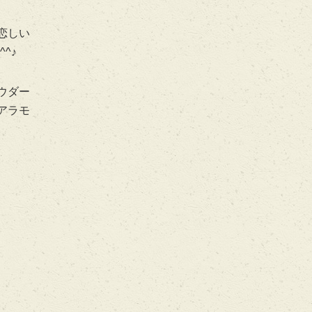
恋しい
^♪
ウダー
アラモ