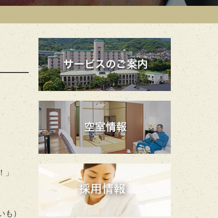
！」
いも）