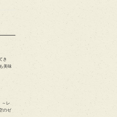
てき
も美味
 ～レ
空のゼ