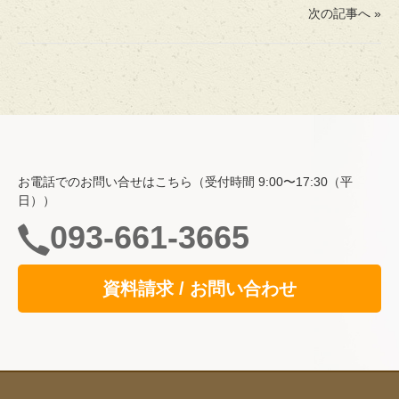
次の記事へ »
ホーム
費用・入居について
お電話でのお問い合せはこちら（受付時間 9:00〜17:30（平
空室情報
日））
一般居室・介護専用居室
093-661-3665
自立支援の取り組み
資料請求 / お問い合わせ
共用スペース
食事
サービス