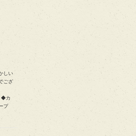
かしい
でござ
 ◆カ
スープ