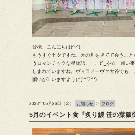
皆様、こんにちは(^-^)
もうすぐ七夕ですね。天の川を隔てて会うこと
うロマンチックな星物語、、、(^_-)-☆ 
しまれていますね。ヴィラノーヴァ大谷でも、
願いが叶いますように(*^▽^*)
2023年05月26日（金）
>
お知らせ
ブログ
5月のイベント食『炙り鰻 笹の葉飯