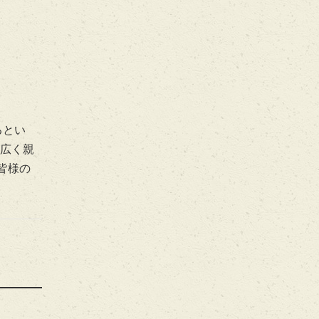
るとい
が広く親
皆様の