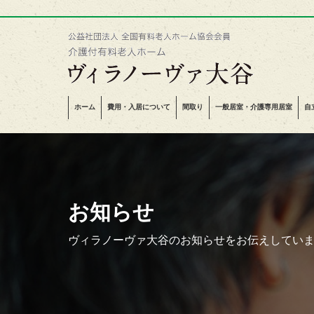
ホーム
費用・入居について
間取り
一般居室・介護専用居室
自
お知らせ
ヴィラノーヴァ大谷のお知らせをお伝えしてい