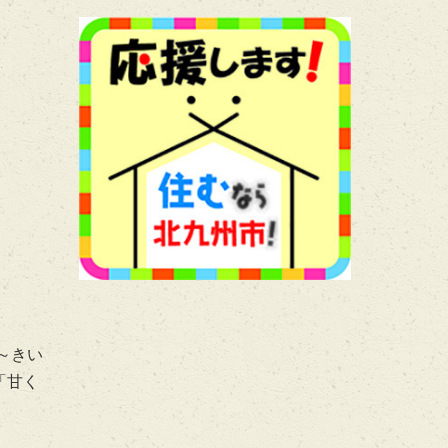
～きい
「甘く