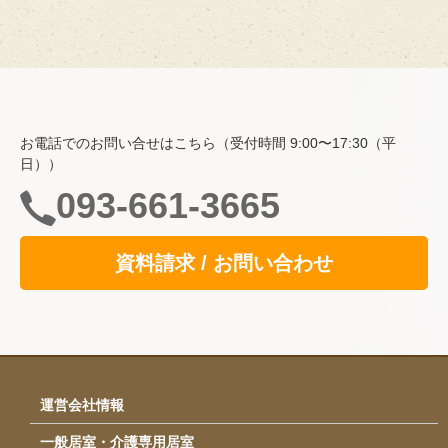
ホーム
費用・入居について
お電話でのお問い合せはこちら（受付時間 9:00〜17:30（平
空室情報
日））
一般居室・介護専用居室
093-661-3665
自立支援の取り組み
資料請求 / お問い合わせ
共用スペース
食事
サービス
イベント・行事
運営会社情報
採用情報
一般居室・介護専用居室