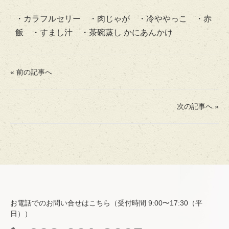
・カラフルセリー ・肉じゃが ・冷ややっこ ・赤
飯 ・すまし汁 ・茶碗蒸し かにあんかけ
« 前の記事へ
次の記事へ »
ホーム
費用・入居について
お電話でのお問い合せはこちら（受付時間 9:00〜17:30（平
空室情報
日））
一般居室・介護専用居室