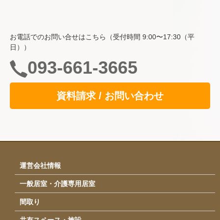
ホーム
費用・入居について
お電話でのお問い合せはこちら（受付時間 9:00〜17:30（平
空室情報
日））
一般居室・介護専用居室
093-661-3665
自立支援の取り組み
資料請求 / お問い合わせ
共用スペース
食事
サービス
イベント・行事
運営会社情報
採用情報
一般居室・介護専用居室
運営会社情報
間取り
アクセス