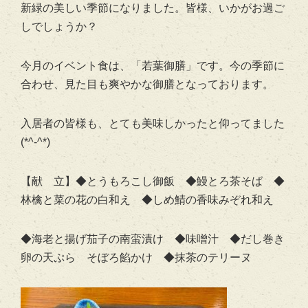
新緑の美しい季節になりました。皆様、いかがお過ご
しでしょうか？
今月のイベント食は、「若葉御膳」です。今の季節に
合わせ、見た目も爽やかな御膳となっております。
入居者の皆様も、とても美味しかったと仰ってました
(*^-^*)
【献 立】◆とうもろこし御飯 ◆鰻とろ茶そば ◆
林檎と菜の花の白和え ◆しめ鯖の香味みぞれ和え
◆海老と揚げ茄子の南蛮漬け ◆味噌汁 ◆だし巻き
卵の天ぷら そぼろ餡かけ ◆抹茶のテリーヌ