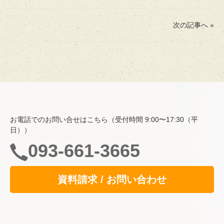
次の記事へ »
ホーム
費用・入居について
お電話でのお問い合せはこちら（受付時間 9:00〜17:30（平
空室情報
日））
一般居室・介護専用居室
093-661-3665
自立支援の取り組み
資料請求 / お問い合わせ
共用スペース
食事
サービス