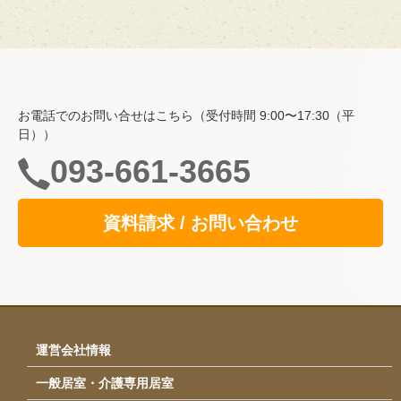
ホーム
費用・入居について
お電話でのお問い合せはこちら（受付時間 9:00〜17:30（平
空室情報
日））
一般居室・介護専用居室
093-661-3665
自立支援の取り組み
資料請求 / お問い合わせ
共用スペース
食事
サービス
イベント・行事
運営会社情報
採用情報
一般居室・介護専用居室