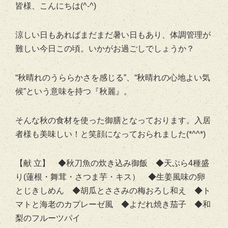
皆様、こんにちは(^-^)
涼しい日もあればまだまだ暑い日もあり、体調管理が
難しい今日この頃。いかがお過ごしでしょうか？
“秋晴れのうららかさを感じる”、“秋晴れの心地よい気
候”という意味を持つ『秋麗』。
そんな秋の食材を使った御膳となっております。入居
者様も美味しい！と笑顔になっておられました(*^^*)
【献 立】 ◆秋刀魚の炊き込み御飯 ◆天ぷら4種盛
り(蓮根・舞茸・さつま芋・キス） ◆生姜風味の卵
とじきしめん ◆胡瓜とささみの梅おろし和え ◆ト
マトと海老のカプレーゼ風 ◆よだれ焼き茄子 ◆和
梨のフルーツパイ