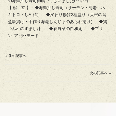
の海鮮押し寿司御膳でございました(*^▽^*)
【 献 立 】 ◆海鮮押し寿司（サーモン・海老・ネ
ギトロ・しめ鯖） ◆変わり揚げ2種盛り（大根の旨
煮唐揚げ・手作り海老しんじょのあられ揚げ） ◆鶏
つみれのすまし汁 ◆春野菜の白和え ◆プリ
ン･ア･ラ･モード
« 前の記事へ
次の記事へ »
ホーム
費用・入居について