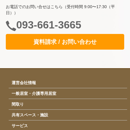
お電話でのお問い合せはこちら（受付時間 9:00〜17:30（平
空室情報
日））
一般居室・介護専用居室
093-661-3665
自立支援の取り組み
資料請求 / お問い合わせ
共用スペース
食事
サービス
イベント・行事
運営会社情報
採用情報
一般居室・介護専用居室
運営会社情報
間取り
アクセス
共有スペース・施設
お問い合わせ
サービス